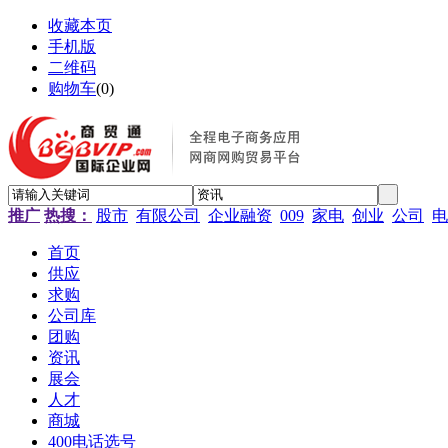
收藏本页
手机版
二维码
购物车
(
0
)
推广
热搜：
股市
有限公司
企业融资
009
家电
创业
公司
电
首页
供应
求购
公司库
团购
资讯
展会
人才
商城
400电话选号