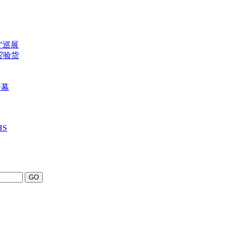
”巡展
贸验货
开幕
HS