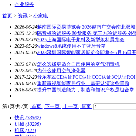
企业服务
首页
>
资讯
>
小家电
2026-06-24
越南国际贸易博览会 2026越南广交会南北双城
2025-12-30
隔音板验货服务 验货服务 第三方验货服务 外
2025-03-05
2025上海国际电子浆料及新型浆料展览会
2023-05-26
windows8系统使用不了蓝牙音箱
2023-05-05
2023深圳国际智能家居展览会即将在5月16日
2022-07-01
怎么选择更适合自己使用的空气消毒机
2022-06-29
为什么使用空气净化器
2017-12-23
音乐花盆CE认证FCC认证CCC认证3C认证RO
2016-08-01
重新审视智能家居行业，需要认清这些问题
2016-08-01
提升中国制造能力，制造和知识产权是组合拳
第
1
页/共
7
页
首页
下一页
上一页
尾页
快讯
(33562)
机械
(10298)
机床
(121)