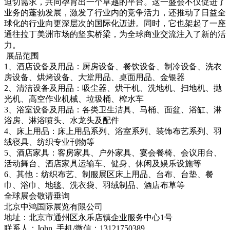
迫切需求，共同孕育出一个卓越的平台。这一盛会不仅促进了
业务的蓬勃发展，激发了行业内的竞争活力，还推动了日益全
球化的行业向更深层次的国际化迈进。同时，它也架起了一座
通往拉丁美洲市场的坚实桥梁，为全球商业交流注入了新的活
力。
展品范围
1、酒店设备及用品：厨房设备、餐饮设备、制冷设备、洗衣
房设备、烘烤设备、大堂用品、桌面用品、金银器
2、清洁设备及用品：吸尘器、烘干机、洗地机、扫地机、抛
光机、高空作业机械、垃圾桶、榨水车
3、浴室设备及用品：各类卫生洁具、马桶、面盆、浴缸、淋
浴房、淋浴喷头、水龙头及配件
4、床上用品：床上用品系列、浴室系列、装饰布艺系列、羽
绒寝具、纺织专业刊物等
5、酒店家具：客房家具、户外家具、宴会餐椅、会议用台、
活动舞台、酒店家具运输车、健身、休闲及娱乐设施等
6、其他：纺织布艺、制服展区床上用品、台布、台垫、餐
巾、浴巾、地毯、洗衣袋、羽绒制品、酒店布草等
全球展会敬请垂询
北京中鸿国际展览有限公司
地址：北京市通州区永乐店镇企业服务中心1号
联系人：John 手机/微信：13121750389