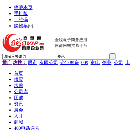
收藏本页
手机版
二维码
购物车
(
0
)
推广
热搜：
股市
有限公司
企业融资
009
家电
创业
公司
电
首页
供应
求购
公司库
团购
资讯
展会
人才
商城
400电话选号