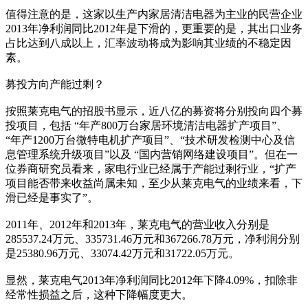
值得注意的是，这家以生产内家居清洁电器为主业的民营企业
2013年净利润同比2012年是下滑的，更重要的是，其出口业务
占比达到八成以上，汇率波动将成为影响其业绩的不稳定因
素。
募投方向产能过剩？
按照莱克电气的招股书显示，近八亿的募资将分别投向四个募
投项目，包括 “年产800万台家居环境清洁电器扩产项目”、
“年产1200万台微特电机扩产项目”、“技术研发检测中心及信
息管理系统升级项目”以及 “国内营销网络建设项目”。但在一
位券商研究员看来，家电行业已经属于产能过剩行业，“扩产
项目能否带来收益尚属未知，至少从莱克电气的业绩来看，下
滑已经是事实了”。
2011年、2012年和2013年，莱克电气的营业收入分别是
285537.24万元、335731.46万元和367266.78万元，净利润分别
是25380.96万元、33074.42万元和31722.05万元。
显然，莱克电气2013年净利润同比2012年下降4.09%，扣除非
经常性损益之后，这种下降幅度更大。