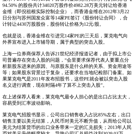
94.50% 的股份共计34020万股作价4982.28万美元转让给香港
金维（即倪祖根实际控制企业），而香港金维在2012年3月22
日分别与苏州国发众富等14家PE签订《股份转让合同》，合
计转让4430万股股份，股份转让价格为12元/股。
也就是说，香港金维在引进完14家PE的三天后，莱克电气向
外界宣布进入上市辅导期，属于典型的突击入股。
上海一位券商保荐人告诉21世纪经济报道记者，由于拟上市公
司普遍存在突击入股的问题，“会里要求保荐代表人要重点分
析新股东进来的原因、与原股东是什么样的关系、资金用途等
等；如果股东背景过于复杂，还要求在当地纪检部门备案。如
果莱克电气是2011年发布招股书，这些PE就会被以突击入股
名义进行调查，现在时隔4年了算不上突击入股”。
在上述保荐人看来，莱克电气最令人担心的是出口占比太大，
容易受到汇率波动影响。
莱克电气招股书显示，公司出口销售收入占比85%左右，出口
销售主要以美元结算，人民币对美元不断升值，从而给公司以
美元为结算货币的出口业务带来一定的汇兑损失；2013年人民
币对美元升值幅度较大，导致公司汇兑损益达到3029.03万