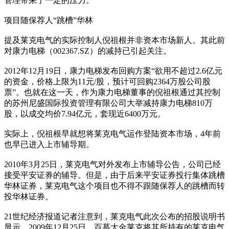
管理带来了一定的压力。
项目随保荐人“跳槽”华林
提及莱克电气的实际控制人倪祖根并非资本市场新人。其此前
对康力电梯（002367.SZ）的减持已引起关注。
2012年12月19日，康力电梯发布回购方案“欲用不超过2.6亿元
的资金，价格上限为11元/股，预计可回购2364万股公司股
票”。也就在这一天，作为康力电梯董事的倪祖根通过其控制
的苏州尼盛国际投资管理有限公司大举减持康力电梯810万
股，以成交均价7.94亿元，套现近6400万元。
实际上，倪祖根早就想将莱克电气运作登陆资本市场，4年前
也早已进入上市辅导期。
2010年3月25日，莱克电气对外发布上市辅导公告，公司已经
接受平安证券的辅导。但是，由于后来平安证券投行集体跳槽
华林证券，莱克电气这个项目也不得不跟随保荐人的跳槽而转
投华林证券。
21世纪经济报道记者注意到，莱克电气此次公布的招股说明书
显示，2009年12月25日，百慕大金莱克将其所持有的莱克电气