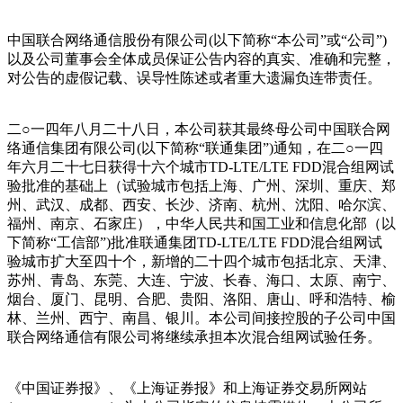
中国联合网络通信股份有限公司(以下简称“本公司”或“公司”)
以及公司董事会全体成员保证公告内容的真实、准确和完整，
对公告的虚假记载、误导性陈述或者重大遗漏负连带责任。
二○一四年八月二十八日，本公司获其最终母公司中国联合网
络通信集团有限公司(以下简称“联通集团”)通知，在二○一四
年六月二十七日获得十六个城市TD-LTE/LTE FDD混合组网试
验批准的基础上（试验城市包括上海、广州、深圳、重庆、郑
州、武汉、成都、西安、长沙、济南、杭州、沈阳、哈尔滨、
福州、南京、石家庄），中华人民共和国工业和信息化部（以
下简称“工信部”)批准联通集团TD-LTE/LTE FDD混合组网试
验城市扩大至四十个，新增的二十四个城市包括北京、天津、
苏州、青岛、东莞、大连、宁波、长春、海口、太原、南宁、
烟台、厦门、昆明、合肥、贵阳、洛阳、唐山、呼和浩特、榆
林、兰州、西宁、南昌、银川。本公司间接控股的子公司中国
联合网络通信有限公司将继续承担本次混合组网试验任务。
《中国证券报》、《上海证券报》和上海证券交易所网站